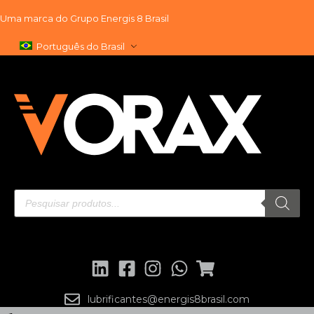
Uma marca do
Grupo Energis 8 Brasil
Pular
Português do Brasil
para
o
conteúdo
lubrificantes@energis8brasil.com