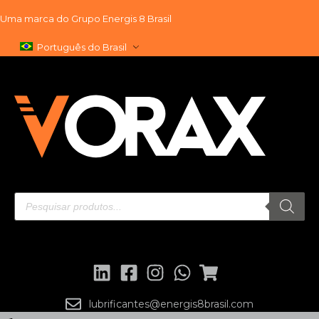
Uma marca do
Grupo Energis 8 Brasil
Pular
Português do Brasil
para
o
conteúdo
lubrificantes@energis8brasil.com