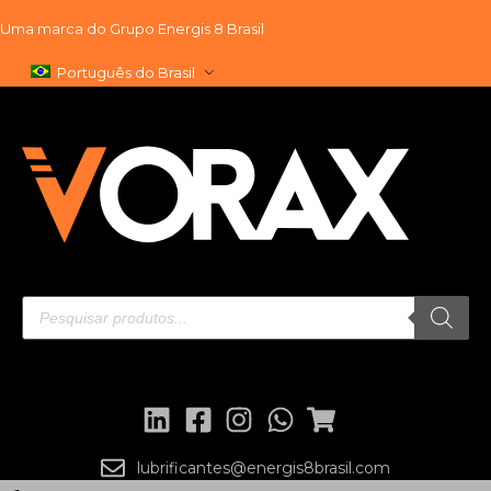
Uma marca do
Grupo Energis 8 Brasil
Pular
Português do Brasil
para
o
conteúdo
lubrificantes@energis8brasil.com