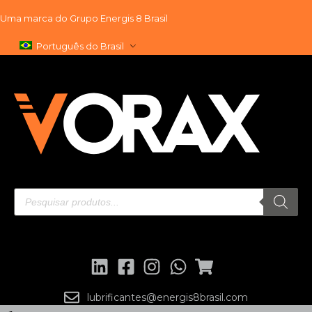
Uma marca do
Grupo Energis 8 Brasil
Pular
Português do Brasil
para
o
conteúdo
lubrificantes@energis8brasil.com