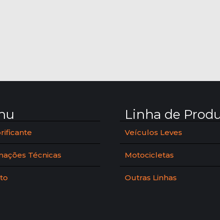
nu
Linha de Prod
rificante
Veículos Leves
mações Técnicas
Motocicletas
to
Outras Linhas