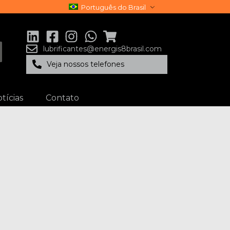
Português do Brasil
lubrificantes@energis8brasil.com
Veja nossos telefones
tícias
Contato