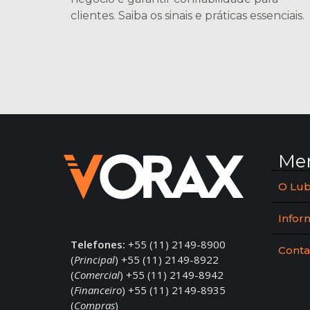
clientes. Saiba os sinais e práticas essenciais.
Me
O Lub
Infor
Telefones:
+55 (11) 2149-8900
Conta
(
Principal
) +55 (11) 2149-8922
(
Comercial
) +55 (11) 2149-8942
(
Financeiro
) +55 (11) 2149-8935
(
Compras
)