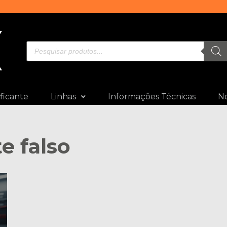
ficante
Linhas
Informações Técnicas
No
te falso