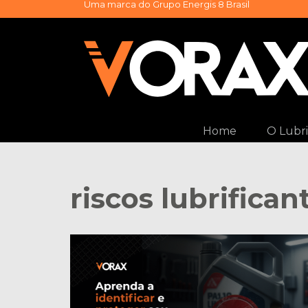
Uma marca do
Grupo Energis 8 Brasil
Pular
para
o
conteúdo
Home
O Lubri
riscos lubrifican