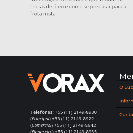
trocas de óleo e como se preparar para a
frota mista.
Me
O Lub
Infor
Telefones:
+55 (11) 2149-8900
Conta
(
Principal
) +55 (11) 2149-8922
(
Comercial
) +55 (11) 2149-8942
(
Financeiro
) +55 (11) 2149-8935