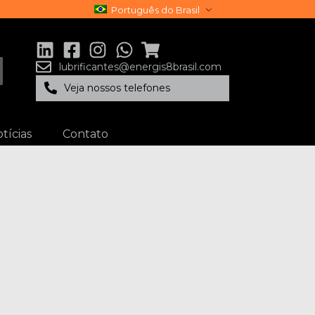
Português do Brasil
lubrificantes@energis8brasil.com
Veja nossos telefones
tícias
Contato