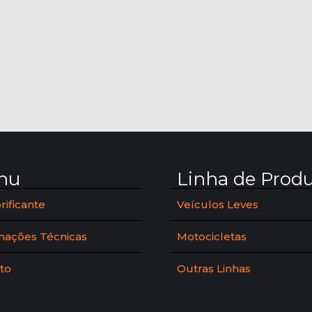
nu
Linha de Prod
rificante
Veículos Leves
mações Técnicas
Motocicletas
to
Outras Linhas