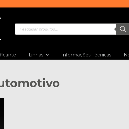
ficante
Linhas
Informações Técnicas
No
utomotivo