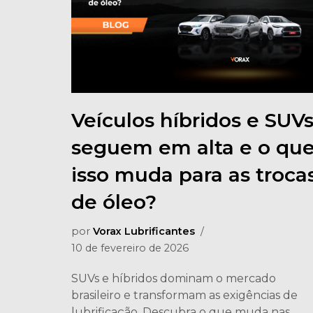
Veículos híbridos e SUV
seguem em alta e o qu
isso muda para as troca
de óleo?
por
Vorax Lubrificantes
10 de fevereiro de 2026
SUVs e híbridos dominam o mercado
brasileiro e transformam as exigências de
lubrificação. Descubra o que muda nas