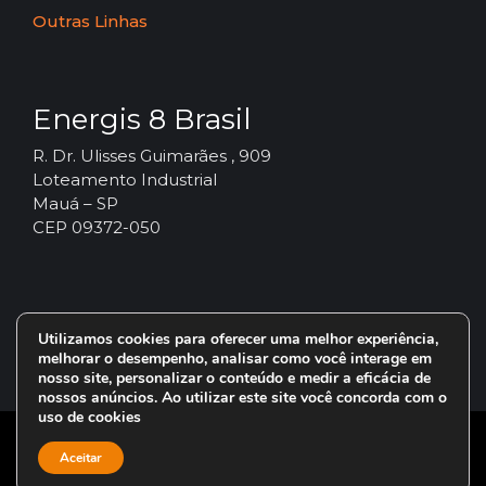
Outras Linhas
Energis 8 Brasil
R. Dr. Ulisses Guimarães , 909
Loteamento Industrial
Mauá – SP
CEP 09372-050
Utilizamos cookies para oferecer uma melhor experiência,
melhorar o desempenho, analisar como você interage em
nosso site, personalizar o conteúdo e medir a eficácia de
nossos anúncios. Ao utilizar este site você concorda com o
uso de cookies
© 2024 – Vorax Lubrificantes – Todos os direitos reservados.
Aceitar
Uma marca do Grupo
Energis 8 Brasil
.