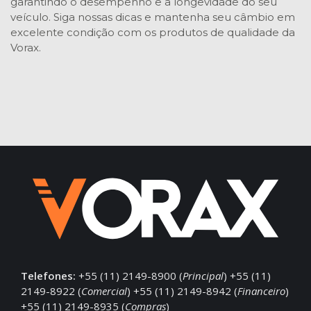
garantindo o desempenho e a longevidade do seu
veículo. Siga nossas dicas e mantenha seu câmbio em
excelente condição com os produtos de qualidade da
Vorax.
Telefones:
+55 (11) 2149-8900 (
Principal
) +55 (11)
2149-8922 (
Comercial
) +55 (11) 2149-8942 (
Financeiro
)
+55 (11) 2149-8935 (
Compras
)