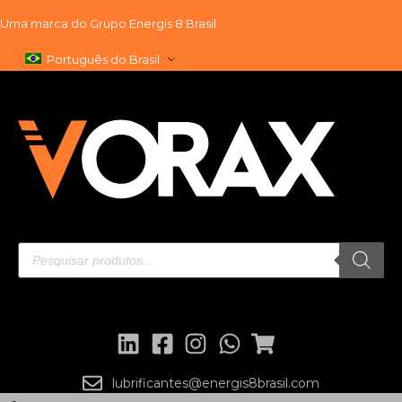
Uma marca do
Grupo Energis 8 Brasil
Pular
Português do Brasil
para
o
conteúdo
lubrificantes@energis8brasil.com