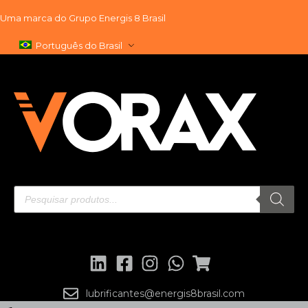
Uma marca do
Grupo Energis 8 Brasil
Pular
Português do Brasil
para
o
conteúdo
lubrificantes@energis8brasil.com