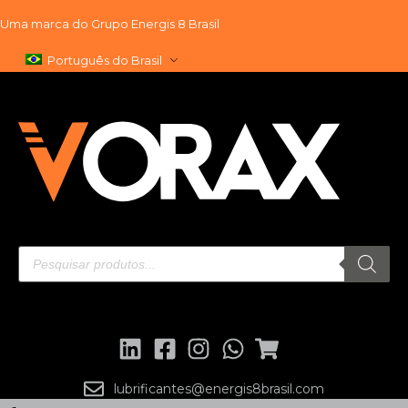
Uma marca do
Grupo Energis 8 Brasil
Pular
Português do Brasil
para
o
conteúdo
lubrificantes@energis8brasil.com