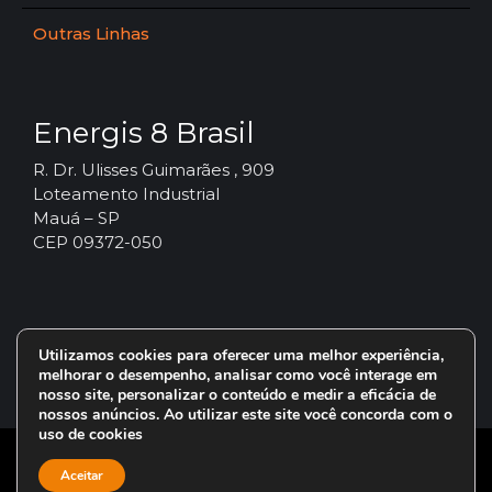
Outras Linhas
Energis 8 Brasil
R. Dr. Ulisses Guimarães , 909
Loteamento Industrial
Mauá – SP
CEP 09372-050
Utilizamos cookies para oferecer uma melhor experiência,
melhorar o desempenho, analisar como você interage em
nosso site, personalizar o conteúdo e medir a eficácia de
nossos anúncios. Ao utilizar este site você concorda com o
uso de cookies
© 2024 – Vorax Lubrificantes – Todos os direitos reservados.
Aceitar
Uma marca do Grupo
Energis 8 Brasil
.