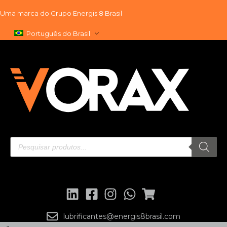
Uma marca do
Grupo Energis 8 Brasil
Pular
Português do Brasil
para
o
conteúdo
lubrificantes@energis8brasil.com