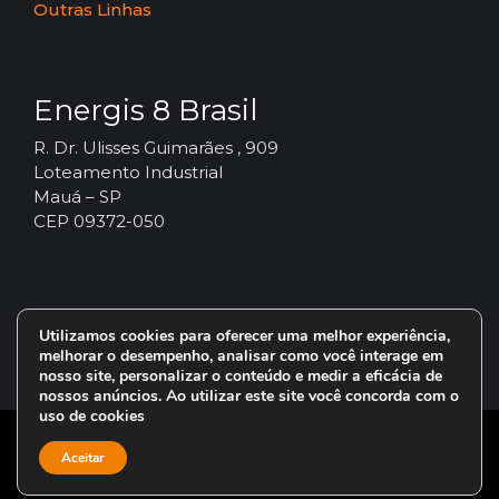
Outras Linhas
Energis 8 Brasil
R. Dr. Ulisses Guimarães , 909
Loteamento Industrial
Mauá – SP
CEP 09372-050
Utilizamos cookies para oferecer uma melhor experiência,
melhorar o desempenho, analisar como você interage em
nosso site, personalizar o conteúdo e medir a eficácia de
nossos anúncios. Ao utilizar este site você concorda com o
uso de cookies
© 2024 – Vorax Lubrificantes – Todos os direitos reservados.
Aceitar
Uma marca do Grupo
Energis 8 Brasil
.