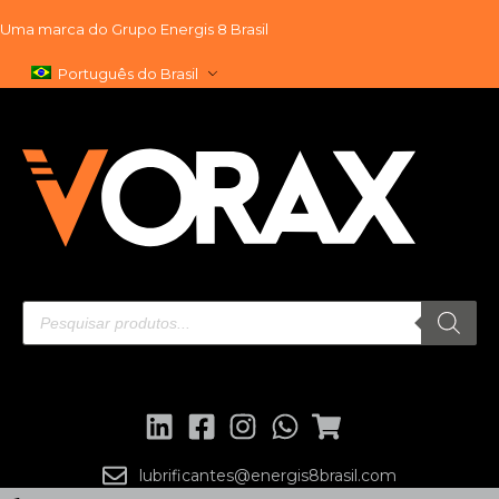
Uma marca do
Grupo Energis 8 Brasil
Pular
Português do Brasil
para
o
conteúdo
lubrificantes@energis8brasil.com