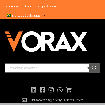
Uma marca do
Grupo Energis 8 Brasil
Pular
Português do Brasil
para
o
conteúdo
lubrificantes@energis8brasil.com