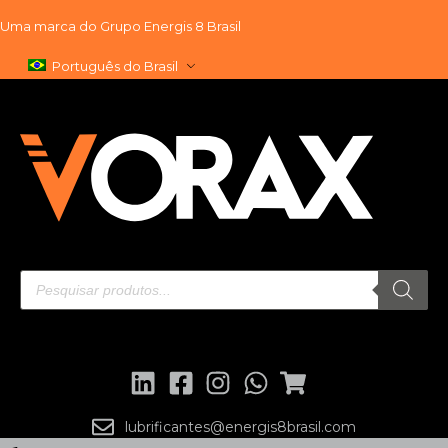
Uma marca do
Grupo Energis 8 Brasil
Pular
Português do Brasil
para
o
conteúdo
lubrificantes@energis8brasil.com