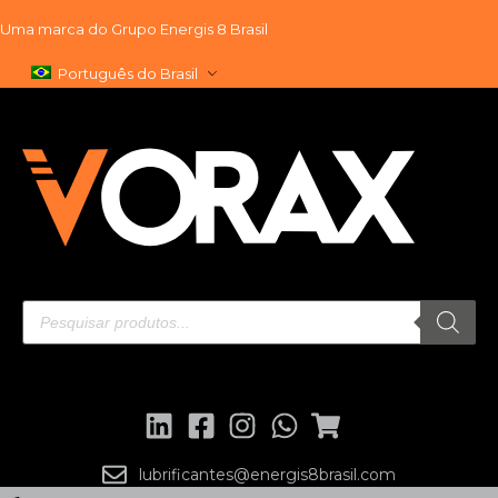
Uma marca do
Grupo Energis 8 Brasil
Pular
Português do Brasil
para
o
conteúdo
lubrificantes@energis8brasil.com