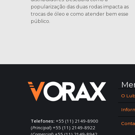
popularização das duas rodas impacta as
trocas de óleo e como atender bem esse
público.
Me
O Lub
Infor
Telefones:
+55 (11) 2149-8900
Conta
(
Principal
) +55 (11) 2149-8922
(
Comercial
) +55 (11) 2149-8942