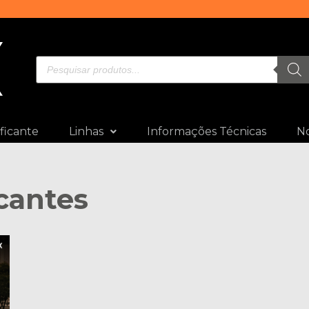
ficante
Linhas
Informações Técnicas
No
icantes