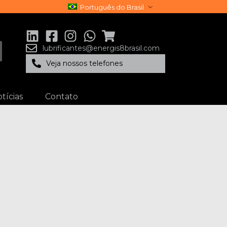
Português do Brasil
lubrificantes@energis8brasil.com
Veja nossos telefones
tícias
Contato