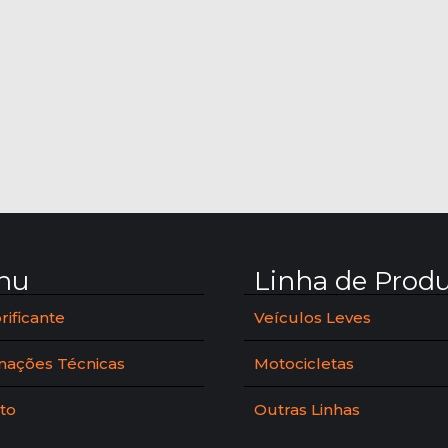
nu
Linha de Prod
rificante
Veículos Leves
mações Técnicas
Motocicletas
to
Outras Linhas