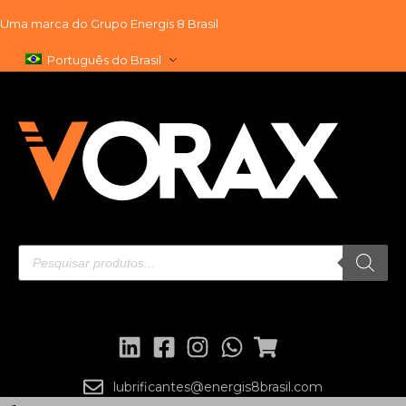
Uma marca do
Grupo Energis 8 Brasil
Pular
Português do Brasil
para
o
conteúdo
lubrificantes@energis8brasil.com