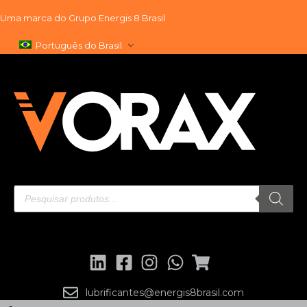
Uma marca do
Grupo Energis 8 Brasil
Pular
Português do Brasil
para
o
conteúdo
lubrificantes@energis8brasil.com