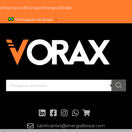
Uma marca do
Grupo Energis 8 Brasil
Pular
Português do Brasil
para
o
conteúdo
lubrificantes@energis8brasil.com