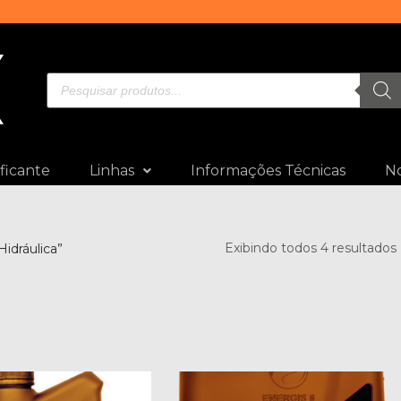
ficante
Linhas
Informações Técnicas
No
Exibindo todos 4 resultados
idráulica”