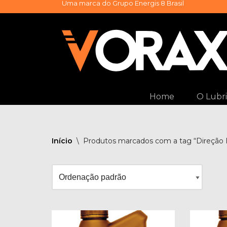
Uma marca do
Grupo Energis 8 Brasil
Pular
para
o
conteúdo
Home
O Lubri
Início
\
Produtos marcados com a tag “Direção H