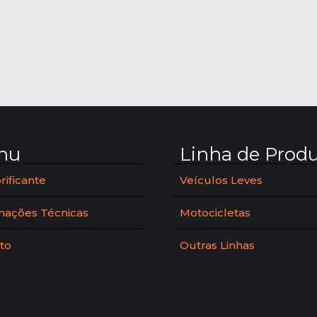
nu
Linha de Prod
rificante
Veículos Leves
mações Técnicas
Motocicletas
to
Outras Linhas