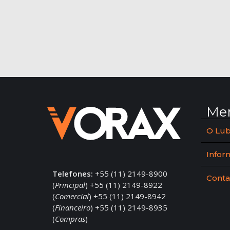
Me
O Lub
Infor
Telefones:
+55 (11) 2149-8900
Conta
(
Principal
) +55 (11) 2149-8922
(
Comercial
) +55 (11) 2149-8942
(
Financeiro
) +55 (11) 2149-8935
(
Compras
)